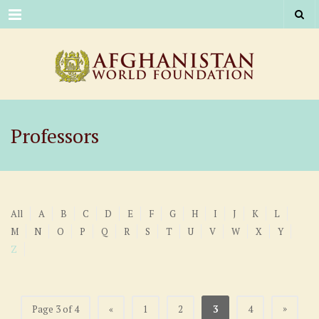
Menu
Professors
All
A
B
C
D
E
F
G
H
I
J
K
L
M
N
O
P
Q
R
S
T
U
V
W
X
Y
Z
»
Page 3 of 4
«
1
2
3
4